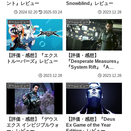
ント』レビュー
Snowblind』レビュー
2024.02.20
2025.03.24
2023.12.28
ゲームレビュー
ゲームレビュー
【評価・感想】『エクス
【評価・感想】
トルーパーズ』レビュー
『Desperate Measures』
『System Rift』『A
Criminal Past』レビュー
2023.12.28
2023.12.28
【デウスエクス マンカイ
ンド・ディバイデッド】
ゲームレビュー
ゲームレビュー
【評価・感想】『Deus
【評価・感想】『デウス
Ex Game of the Year
エクス インビジブルウォ
Edition』レビュー
ー』レビュー