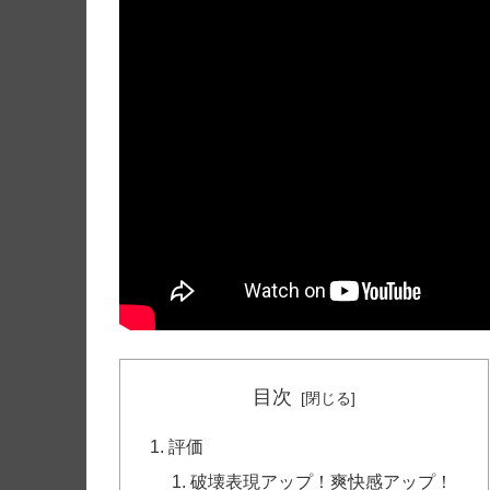
目次
評価
破壊表現アップ！爽快感アップ！