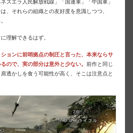
ベネズエラ人民解放戦線」「国連軍」「中国軍」
ーは、それらの組織との友好度を意識しつつ、
る。
ぐに理解できるはず。
ッションに前哨拠点の制圧と言った、本来ならサ
いるので、実の部分は意外と少ない。
前作と同じ
、肩透かしを食う可能性が高く、そこは注意点と