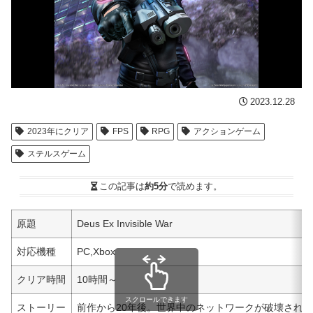
2023.12.28
2023年にクリア
FPS
RPG
アクションゲーム
ステルスゲーム
この記事は
約5分
で読めます。
原題
Deus Ex Invisible War
対応機種
PC,Xbox
クリア時間
10時間～
スクロールできます
ストーリー
前作から20年後。世界中のネットワークが破壊され