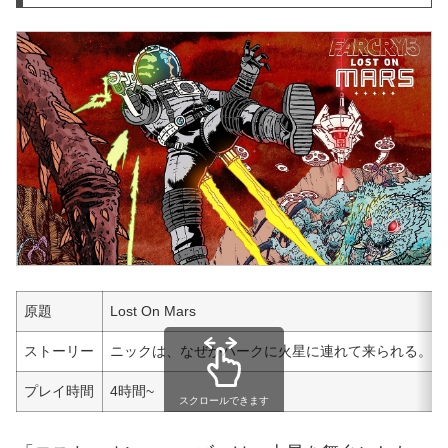
原題
Lost On Mars
ストーリー
ニックは、なぜかハークに火星に連れて来られる。そ
プレイ時間
4時間~
スクロールできます