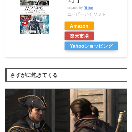
「Z」】
created by
Rinker
ユービーアイ ソフト
Amazon
楽天市場
Yahooショッピング
さすがに飽きてくる