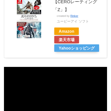
【CEROレーティング
「Z」】
created by
Rinker
ユービーアイ ソフト
Amazon
楽天市場
Yahooショッピング