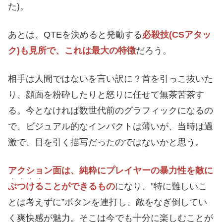
た)。
あとは、QTEを決めると発動する
必殺技(CSアタッ
ク)も見所で、これは最大の特徴
だろう。
相手は人間ではないを言い訳に？首を引っこ抜いた
り、顔面を粉砕したりと怒りに任せて無茶苦茶す
る。今となければ数世代前のグラフィックになるの
で、ビジュアル的なインパクトは薄いが、当時は過
激で、目を引く描写だったのではないかと思う。
アクション面は、純粋にプレイヤーの暴力性を敵に
・・・・
ぶつける
ことができるもの
になり、”特に難しいこ
とは考えずに”ボタンを連打し、敵をなぎ倒してい
く爽快感が魅力。そこは今でも十分に楽しむことが