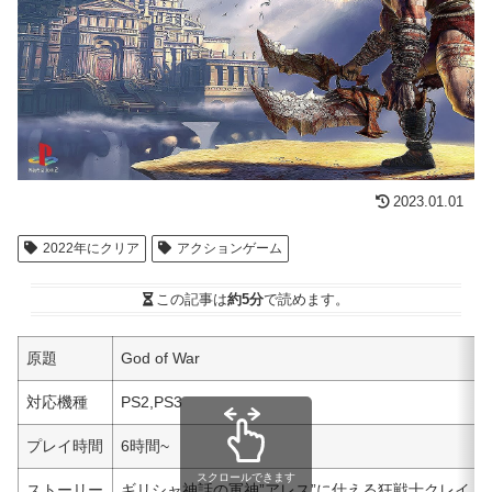
2023.01.01
2022年にクリア
アクションゲーム
この記事は
約5分
で読めます。
原題
God of War
対応機種
PS2,PS3
プレイ時間
6時間~
スクロールできます
ストーリー
ギリシャ神話の軍神”アレス”に仕える狂戦士クレイ