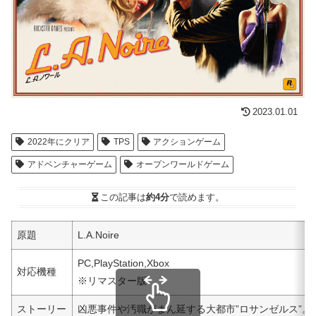
2023.01.01
2022年にクリア
TPS
アクションゲーム
アドベンチャーゲーム
オープンワールドゲーム
この記事は
約4分
で読めます。
原題
L.A.Noire
PC,PlayStation,Xbox
対応機種
※リマスター版
ストーリー
凶悪事件や汚職がまん延する大都市”ロサンゼルス”