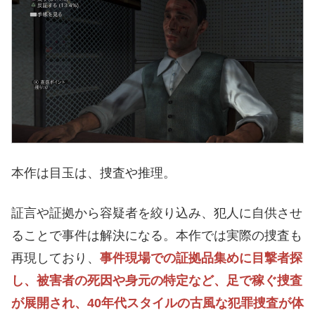
本作は目玉は、捜査や推理。
証言や証拠から容疑者を絞り込み、犯人に自供させ
ることで事件は解決になる。本作では実際の捜査も
再現しており、
事件現場での証拠品集めに目撃者探
し、被害者の死因や身元の特定など、足で稼ぐ捜査
が展開され、40年代スタイルの古風な犯罪捜査が体