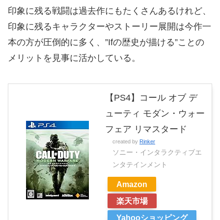
印象に残る戦闘は過去作にもたくさんあるけれど、
印象に残るキャラクターやストーリー展開は今作一
本の方が圧倒的に多く、”Ifの歴史が描ける”ことの
メリットを見事に活かしている。
【PS4】コール オブ デ
ューティ モダン・ウォー
フェア リマスタード
created by
Rinker
ソニー・インタラクティブエ
ンタテインメント
Amazon
楽天市場
Yahooショッピング