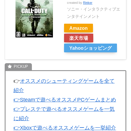
created by
Rinker
ソニー・インタラクティブエ
ンタテインメント
Amazon
楽天市場
Yahooショッピング
👉
オススメのシューティングゲームを全て
紹介
👉
Steamで遊べるオススメPCゲームまとめ
👉
プレステで遊べるオススメゲームを一気
に紹介
👉
Xboxで遊べるオススメゲームを一挙紹介