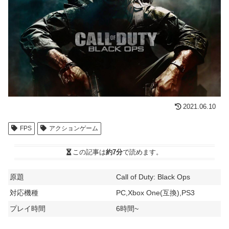
2021.06.10
FPS
アクションゲーム
この記事は
約7分
で読めます。
原題
Call of Duty: Black Ops
対応機種
PC,Xbox One(互換),PS3
プレイ時間
6時間~