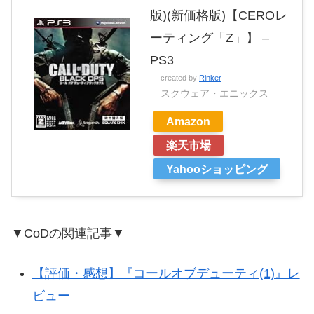
版)(新価格版)【CEROレ
ーティング「Z」】 –
PS3
created by
Rinker
スクウェア・エニックス
Amazon
楽天市場
Yahooショッピング
▼CoDの関連記事▼
【評価・感想】『コールオブデューティ(1)』レ
ビュー