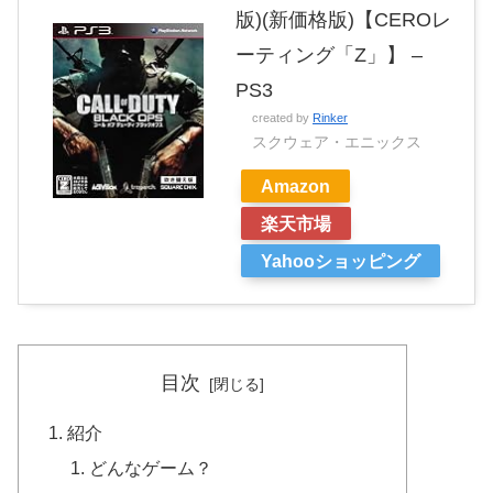
版)(新価格版)【CEROレ
ーティング「Z」】 –
PS3
created by
Rinker
スクウェア・エニックス
Amazon
楽天市場
Yahooショッピング
目次
紹介
どんなゲーム？