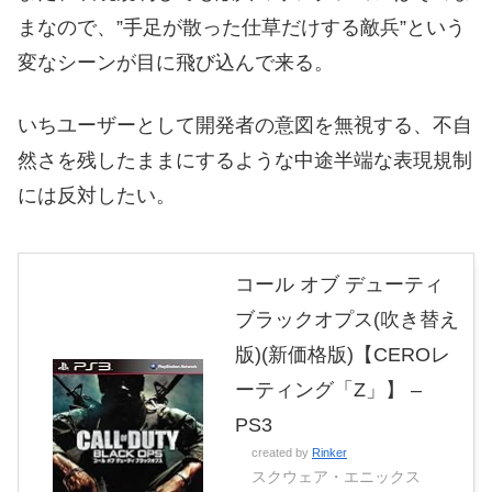
まなので、”手足が散った仕草だけする敵兵”という
変なシーンが目に飛び込んで来る。
いちユーザーとして開発者の意図を無視する、不自
然さを残したままにするような中途半端な表現規制
には反対したい。
コール オブ デューティ
ブラックオプス(吹き替え
版)(新価格版)【CEROレ
ーティング「Z」】 –
PS3
created by
Rinker
スクウェア・エニックス