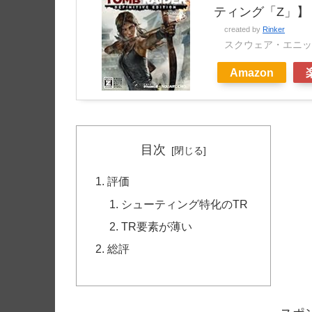
ティング「Z」】 –
created by
Rinker
スクウェア・エニッ
Amazon
目次
評価
シューティング特化のTR
TR要素が薄い
総評