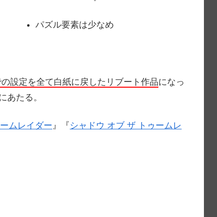
パズル要素は少なめ
での設定を全て白紙に戻したリブート作品
になっ
目にあたる。
ゥームレイダー
』『
シャドウ オブ ザ トゥームレ