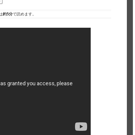
は
約5分
で読めます。