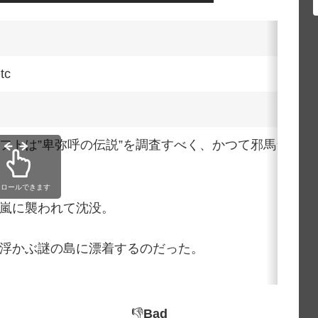
tc
フトは”卑弥呼の伝説”を調査すべく、かつて邪馬台国
クロールできます
嵐に襲われて沈没。
浮かぶ謎の島に漂着するのだった。
👎
Bad