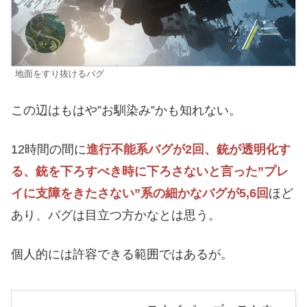
地面をすり抜けるバグ
この辺はもはや”お馴染み”かも知れない。
12時間の間に
進行不能系バグが2回、銃が透明化す
る、銃を下ろすべき時に下ろさないと言った”プレ
イに支障をきたさない”系の細かなバグが5,6回
ほど
あり、バグは目立つ方かなとは思う。
個人的には許容できる範囲ではあるが。