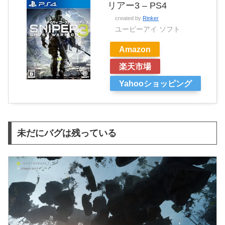
リアー3 – PS4
created by
Rinker
ユービーアイ ソフト
Amazon
楽天市場
Yahooショッピング
未だにバグは残っている