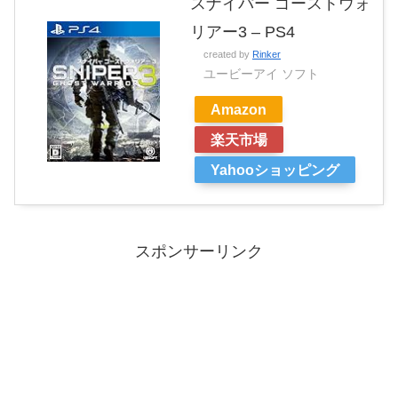
スナイパー ゴーストウォ
リアー3 – PS4
created by
Rinker
ユービーアイ ソフト
Amazon
楽天市場
Yahooショッピング
スポンサーリンク