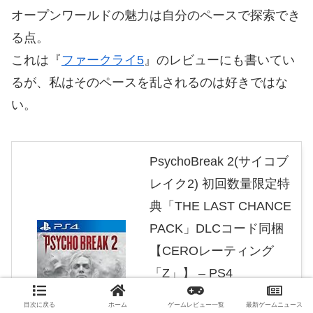
オープンワールドの魅力は自分のペースで探索でき
る点。
これは『
ファークライ5
』のレビューにも書いてい
るが、私はそのペースを乱されるのは好きではな
い。
PsychoBreak 2(サイコブ
レイク2) 初回数量限定特
典「THE LAST CHANCE
PACK」DLCコード同梱
【CEROレーティング
「Z」】 – PS4
created by
Rinker
ベセスダ・ソフトワークス
目次に戻る
ホーム
ゲームレビュー一覧
最新ゲームニュース