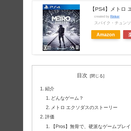
【PS4】メトロ 
created by
Rinker
スパイク・チュンソ
Amazon
目次
紹介
どんなゲーム？
メトロ エクソダスのストーリー
評価
【Pros】無骨で、硬派なゲームプレイ