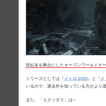
世紀末を舞台にしたオープンワールドゲ
シリーズとしては『
メトロ 2033
』と『
メ
いるので、過去作を知っている方がより
また、「エクソダス」は─