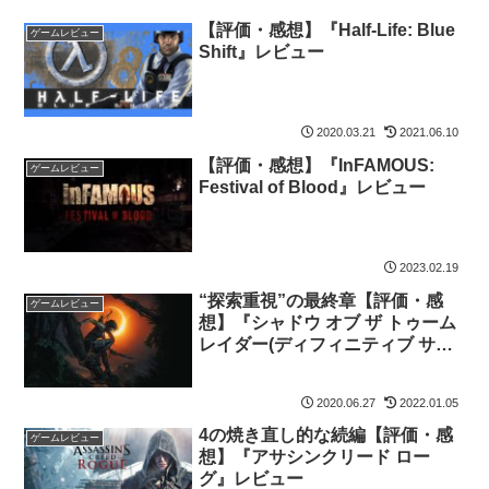
【評価・感想】『Half-Life: Blue
ゲームレビュー
Shift』レビュー
2020.03.21
2021.06.10
【評価・感想】『InFAMOUS:
ゲームレビュー
Festival of Blood』レビュー
2023.02.19
“探索重視”の最終章【評価・感
ゲームレビュー
想】『シャドウ オブ ザ トゥーム
レイダー(ディフィニティブ サバ
イバー トリロジー)』レビュー
2020.06.27
2022.01.05
4の焼き直し的な続編【評価・感
ゲームレビュー
想】『アサシンクリード ロー
グ』レビュー