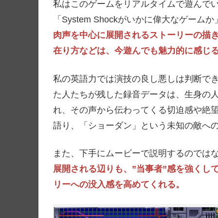
私はこのゲームをリアルタイムで遊んで
「System Shockがいかに偉大なゲ
肉声を中心に展開されるストーリーの描
在り方などは、今遊んでも魅力的に感じ
私の英語力では演技の良し悪しは判断で
た人たちが残した録音データは、生身の
れ、その声から伝わってくる切迫感や絶
語り、「ショーダン」という未知の敵へ
また、下手にムービーで説明するのでは
展開される辺りも、”当事者”感を強くし
リーへの没入感を高めてくれる。