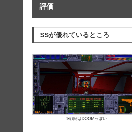
評価
SSが優れているところ
※戦闘はDOOMっぽい