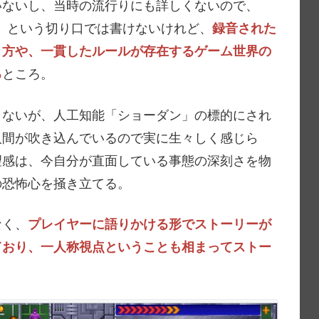
いないし、当時の流行りにも詳しくないので、
ームか」という切り口では書けないけれど、
録音された
き方や、一貫したルールが存在するゲーム世界の
る
ところ。
きないが、人工知能「ショーダン」の標的にされ
人間が吹き込んでいるので実に生々しく感じら
望感は、今自分が直面している事態の深刻さを物
の恐怖心を掻き立てる。
なく、
プレイヤーに語りかける形でストーリーが
ており、一人称視点ということも相まってストー